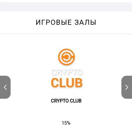
MBK777
ИГРОВЫЕ ЗАЛЫ
IIS infoBox
Robot Slotsoft
Биржевая система HolyTrade.
Safe Mining
Trade Box
Электрошанс Veles
CRYPTO CLUB
15%