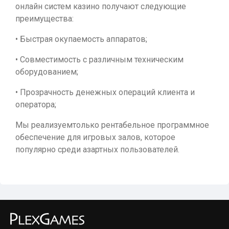
онлайн систем казино получают следующие
преимущества:
• Быстрая окупаемость аппаратов;
• Совместимость с различным техническим
оборудованием;
• Прозрачность денежных операций клиента и
оператора;
Мы реализуемтолько рентабельное программное
обеспечение для игровых залов, которое
популярно среди азартных пользователей.