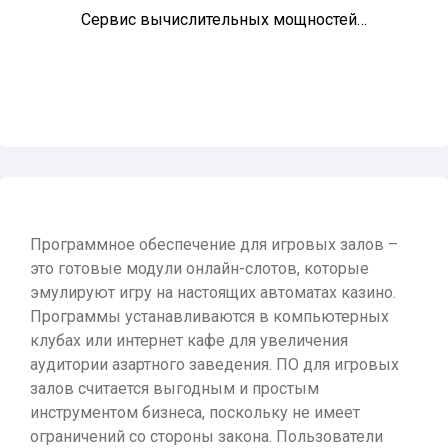
Сервис вычислительных мощностей…
Программное обеспечение для игровых залов –
это готовые модули онлайн-слотов, которые
эмулируют игру на настоящих автоматах казино.
Программы устанавливаются в компьютерных
клубах или интернет кафе для увеличения
аудитории азартного заведения. ПО для игровых
залов считается выгодным и простым
инструментом бизнеса, поскольку не имеет
ограничений со стороны закона. Пользователи