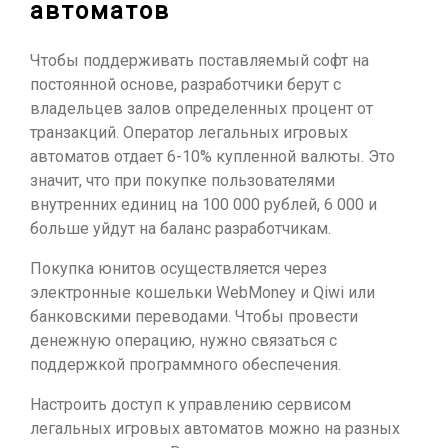
автоматов
Чтобы поддерживать поставляемый софт на
постоянной основе, разработчики берут с
владельцев залов определенных процент от
транзакций. Оператор легальных игровых
автоматов отдает 6-10% купленной валюты. Это
значит, что при покупке пользователями
внутренних единиц на 100 000 рублей, 6 000 и
больше уйдут на баланс разработчикам.
Покупка юнитов осуществляется через
электронные кошельки WebMoney и Qiwi или
банковскими переводами. Чтобы провести
денежную операцию, нужно связаться с
поддержкой программного обеспечения.
Настроить доступ к управлению сервисом
легальных игровых автоматов можно на разных