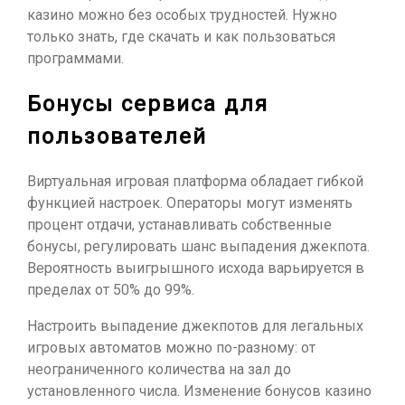
казино можно без особых трудностей. Нужно
только знать, где скачать и как пользоваться
программами.
Бонусы сервиса для
пользователей
Виртуальная игровая платформа обладает гибкой
функцией настроек. Операторы могут изменять
процент отдачи, устанавливать собственные
бонусы, регулировать шанс выпадения джекпота.
Вероятность выигрышного исхода варьируется в
пределах от 50% до 99%.
Настроить выпадение джекпотов для легальных
игровых автоматов можно по-разному: от
неограниченного количества на зал до
установленного числа. Изменение бонусов казино