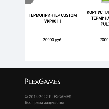
КОРПУС П
ТЕРМОПРИНТЕР CUSTOM
DM 1000
ТЕРМИН
VKP80 III
PUL
уб.
20000 руб.
7000 
© 2014-2022 PLEXGAMES
Все права защищены