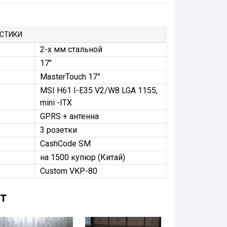
ИСТИКИ
2-х мм стальной
17"
MasterTouch 17”
MSI H61 I-E35 V2/W8 LGA 1155,
mini -ITX
GPRS + антенна
3 розетки
CashCode SM
на 1500 купюр (Китай)
Custom VKP-80
т