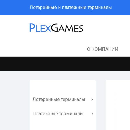
Лотерейные и платежные терминалы
О КОМПАНИИ
ГЛАВНАЯ
О КОМПАНИИ
Лотерейные терминалы
СТАТЬИ
Лотерейный терминал с
Платежные терминалы
купюроприемником
УСЛУГИ
CashCode MFL+ Puloon lcdm
Платежный терминал -