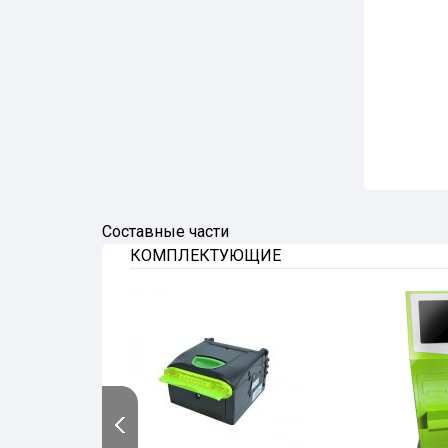
Лотерейный терминал с
купюроприемником NV9 +
Puloon lcdm 1000
Лотерейный терминал с
купюроприемником
CashCode SM + Puloon lcdm
2000
Cоставные части
КОМПЛЕКТУЮЩИЕ